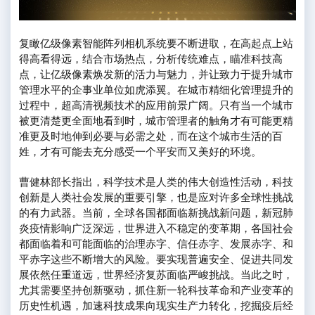
复瞰亿级像素智能阵列相机系统要不断进取，在高起点上站
得高看得远，结合市场热点，分析传统难点，瞄准科技高
点，让亿级像素焕发新的活力与魅力，并让致力于提升城市
管理水平的企事业单位如虎添翼。在城市精细化管理提升的
过程中，超高清视频技术的应用前景广阔。只有当一个城市
被更清楚更全面地看到时，城市管理者的触角才有可能更精
准更及时地伸到必要与必需之处，而在这个城市生活的百
姓，才有可能去充分感受一个平安而又美好的环境。
曹健林部长指出，科学技术是人类的伟大创造性活动，科技
创新是人类社会发展的重要引擎，也是应对许多全球性挑战
的有力武器。当前，全球各国都面临新挑战新问题，新冠肺
炎疫情影响广泛深远，世界进入不稳定的变革期，各国社会
都面临着和可能面临的治理赤字、信任赤字、发展赤字、和
平赤字这些不断增大的风险。要实现普遍安全、促进共同发
展依然任重道远，世界经济复苏面临严峻挑战。当此之时，
尤其需要坚持创新驱动，抓住新一轮科技革命和产业变革的
历史性机遇，加速科技成果向现实生产力转化，挖掘疫后经