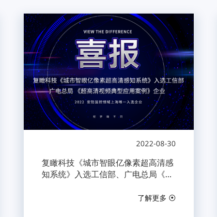
2022-08-30
复瞰科技《城市智眼亿像素超高清感
知系统》入选工信部、广电总局《超
高清视频典型应用案例》企业
了解更多 ⦿